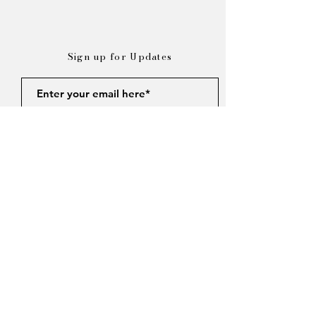
Fond
: Bois doux, Ambre, Musc
Sign up for Updates
Subscribe
Sempre con Amore
Contact