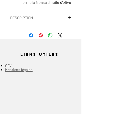
formulé à base d’
huile d’olive
biologique
, reconnue pour ses
vertus nourrissantes et
DESCRIPTION
protectrices.
La
ginestra
, fleur solaire
100 grammes
emblématique des paysages
méditerranéens, libère un parfum
délicatement floral et légèrement
miellé.
Liens Utiles
Ce savon nettoie la peau tout en
CGV
douceur, en lui apportant une
Mentions légales
sensation de confort,
d’apaisement et d’hydratation
durable
.
Un rituel sensoriel authentique,
entre nature et tradition.