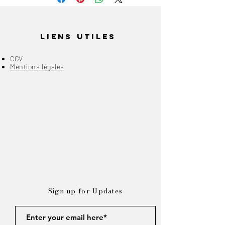
séchées pour créer un décor
élégant.
Liens Utiles
Dimensions :
Hauteur : 11,5 cm
CGV
Mentions légales
Largeur : 7,5cm
Sign up for Updates