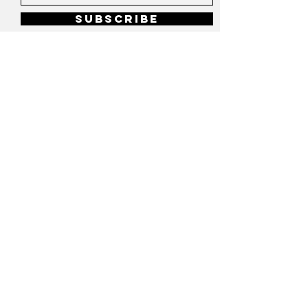
Subscribe
Sempre con Amore
Contact
contact@veneticomarina.com