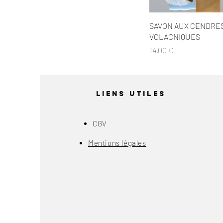
Aperçu rapid
SAVON AUX CENDRE
VOLACNIQUES
Prix
14,00 €
Liens Utiles
CGV
Mentions légales