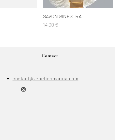
u rapide
Aperçu rapide
SAVON GINESTRA
Prix
14,00 €
Contact
contact@veneticomarina.com