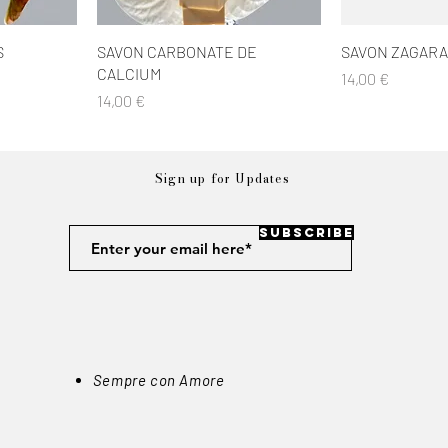
e
Aperçu rapide
Aperç
S
SAVON CARBONATE DE
SAVON ZAGARA
CALCIUM
Prix
14,00 €
Prix
14,00 €
Sign up for Updates
Subscribe
Sempre con Amore